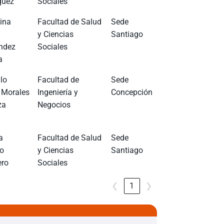
quez
Sociales
ina
Facultad de Salud
Sede
y Ciencias
Santiago
ndez
Sociales
a
lo
Facultad de
Sede
 Morales
Ingeniería y
Concepción
za
Negocios
a
Facultad de Salud
Sede
lo
y Ciencias
Santiago
ero
Sociales
❮
1
❯