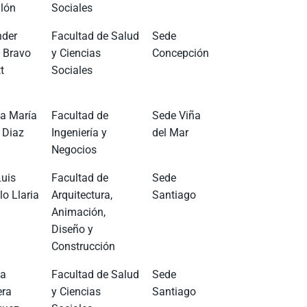
lón
Sociales
nder
Facultad de Salud
Sede
l Bravo
y Ciencias
Concepción
t
Sociales
a María
Facultad de
Sede Viña
 Diaz
Ingeniería y
del Mar
Negocios
Luis
Facultad de
Sede
o Llaria
Arquitectura,
Santiago
Animación,
Diseño y
Construcción
na
Facultad de Salud
Sede
ra
y Ciencias
Santiago