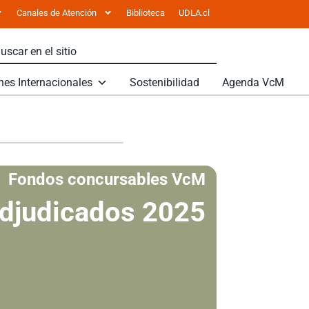
Canales de Atención
Biblioteca
UDLA.cl
nes Internacionales
Sostenibilidad
Agenda VcM
Fondos concursables VcM
djudicados 2025