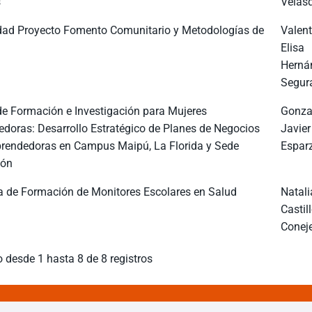
s
Velás
dad Proyecto Fomento Comunitario y Metodologías de
Valent
Elisa
Herná
Segur
de Formación e Investigación para Mujeres
Gonza
doras: Desarrollo Estratégico de Planes de Negocios
Javier
rendedoras en Campus Maipú, La Florida y Sede
Espar
ión
 de Formación de Monitores Escolares en Salud
Natali
Castil
Conej
 desde 1 hasta 8 de 8 registros