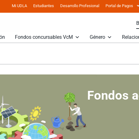
Mi UDLA
Estudiantes
Desarrollo Profesional
Portal de Pagos
ión
Fondos concursables VcM
Género
Relacio
Fondos a