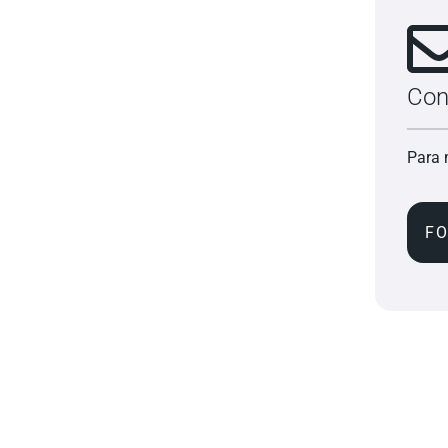
Con
Para 
F