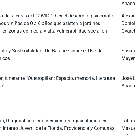
Anaba
o de la crisis del COVID-19 en el desarrollo psicomotor
Alexa
ños y niñas de 0 a 6 años que asisten a jardines
Danie
s, en zonas de media y alta vulnerabilidad social en
Ovaret
nto y Sostenibilidad: Un Balance sobre el Uso de
Susan
micos
Mayer
n itinerante “Quetropillán: Espacio, memoria, literatura
José 
ia”
Abasol
ón, Diagnóstico e Intervención neuropsicológica en
Tatia
 Infanto Juvenil de la Florida, Providencia y Comunas
Mazue