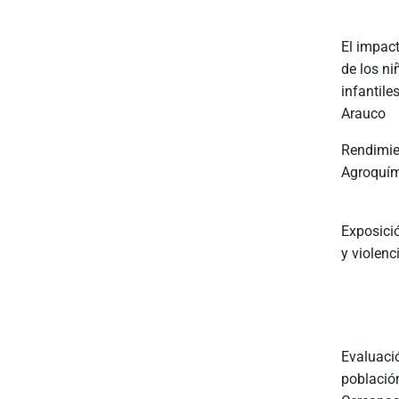
El impact
de los ni
infantile
Arauco
Rendimie
Agroquí
Exposició
y violenc
Evaluaci
población