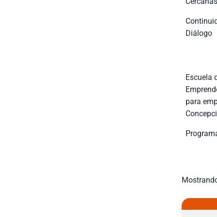
Cercana
Continui
Diálogo
Escuela 
Emprende
para emp
Concepc
Programa
Mostrando