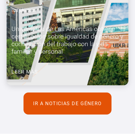
22 julio, 2026
Universidad de Las Américas obtiene
certificación sobre igualdad de género y
conciliación del trabajo con la vida
familiar y personal
LEER MÁS
IR A NOTICIAS DE GÉNERO