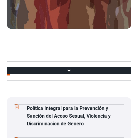
Accesos
Política para la Prevención y Sanción del Acoso Sexual, Violencia y Discriminación de Género
Política Integral para la Prevención y
Sanción del Acoso Sexual, Violencia y
Discriminación de Género