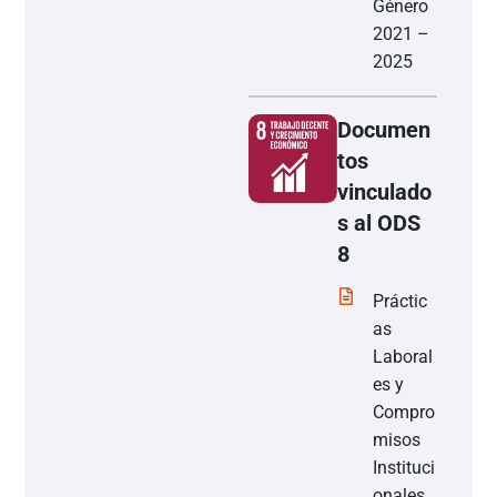
Género
2021 –
2025
Documen
tos
vinculado
s al ODS
8
Práctic
as
Laboral
es y
Compro
misos
Instituci
onales