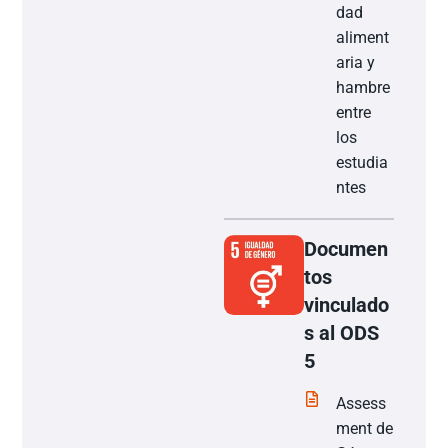
dad
aliment
aria y
hambre
entre
los
estudia
ntes
Documen
tos
vinculado
s al ODS
5
Assess
ment de