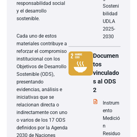
responsabilidad social
Sosteni
y el desarrollo
bilidad
sostenible.
UDLA
2025-
Cada uno de estos
2030
materiales contribuye a
reforzar el compromiso
Documen
institucional con los
tos
Objetivos de Desarrollo
vinculado
Sostenible (ODS),
s al ODS
presentando
2
evidencias, análisis e
iniciativas que se
Instrum
relacionan directa o
ento
indirectamente con uno
Medició
o varios de los 17 ODS
n
definidos por la Agenda
Residuo
2030 de Naciones