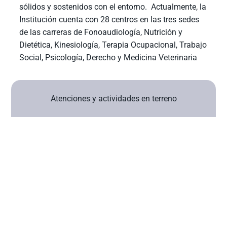
sólidos y sostenidos con el entorno. Actualmente, la
Institución cuenta con 28 centros en las tres sedes
de las carreras de Fonoaudiología, Nutrición y
Dietética, Kinesiología, Terapia Ocupacional, Trabajo
Social, Psicología, Derecho y Medicina Veterinaria
Atenciones y actividades en terreno
28
Centr
+
8,90
+
11,7
os de
0
00
Atenci