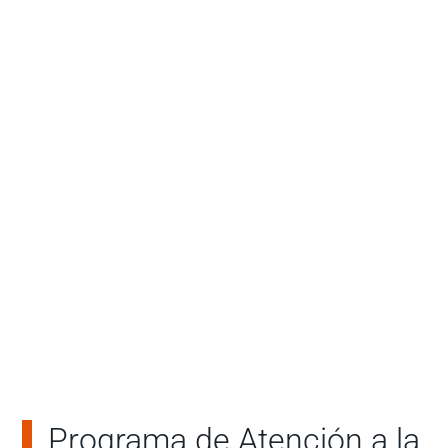
12
Comu
29
136
nas
Barrio
Organ
s
iazaci
ones
Social
es
Cifras 2022. Fuente: Dirección de Vinculación con el Medio.
Programa de Atención a la